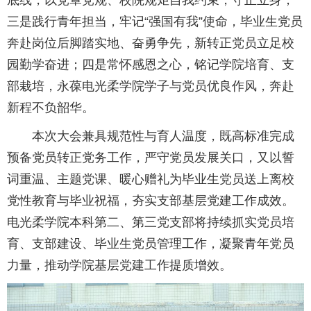
三是践行青年担当，牢记“强国有我”使命，毕业生党员
奔赴岗位后脚踏实地、奋勇争先，新转正党员立足校
园勤学奋进；四是常怀感恩之心，铭记学院培育、支
部栽培，永葆电光柔学院学子与党员优良作风，奔赴
新程不负韶华。
本次大会兼具规范性与育人温度，既高标准完成
预备党员转正党务工作，严守党员发展关口，又以誓
词重温、主题党课、暖心赠礼为毕业生党员送上离校
党性教育与毕业祝福，夯实支部基层党建工作成效。
电光柔学院本科第二、第三党支部将持续抓实党员培
育、支部建设、毕业生党员管理工作，凝聚青年党员
力量，推动学院基层党建工作提质增效。