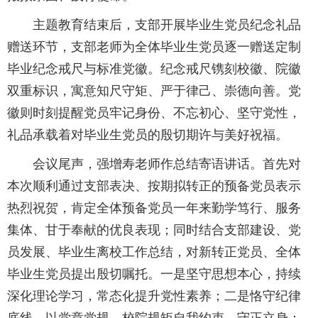
主题教育结束后，支部开展毕业生党员纪念礼品
赠送环节，支部老师为全体毕业生党员逐一赠送定制
毕业纪念戒尺与标准党徽。纪念戒尺镌刻校徽、院徽
双重标识，寓意知尺守矩、严于律己、崇德向善。党
徽则时刻提醒党员牢记身份、不忘初心、坚守党性，
礼品承载着对毕业生党员的殷切期许与美好祝福。
会议尾声，强增寿老师作总结寄语讲话。首先对
本次顺利通过支部表决、按期拟转正的预备党员表示
热烈祝贺，肯定全体预备党员一年来勤学笃行、服务
集体、甘于奉献的优良表现；同时结合支部建设、党
员发展、毕业生离校工作总结，对新转正党员、全体
毕业生党员提出殷切嘱托。一是坚守思想本心，持续
深化理论学习，常态化提升党性素养；二是恪守纪律
底线，以党章党规、校院规矩自我约束，守正立身；