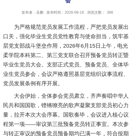
会
发布者：吴鹏
发布时间：2026-06-16
浏览次数：
386
为严格规范党员发展工作流程，严把党员发展出
口关，强化毕业生党员党性教育与使命担当，筑牢基
层党支部战斗堡垒作用，2026年6月15日上午，电光
柔学院本科第二、第三党支联合召开预备党员转正暨
毕业生党员大会。支部正式党员、预备党员、全体毕
业生党员参会，会议严格遵照基层党组织议事流程、
党员发展条例有序开展。
大会伊始，全体参会党员肃立，齐声奏唱中华人
民共和国国歌，铿锵嘹亮的歌声凝聚支部党员初心力
量，拉开本次大会序幕。国歌奏毕，会议进入核心议
程第一项——审议第三批预备党员转正事宜。本次参
与转正审议的预备党员预备期均已满一年，符合按期