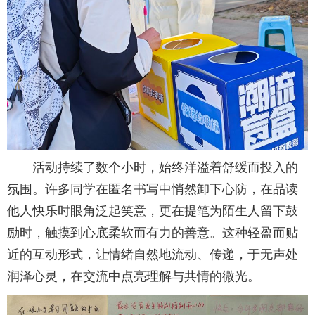
活动持续了数个小时，始终洋溢着舒缓而投入的
氛围。许多同学在匿名书写中悄然卸下心防，在品读
他人快乐时眼角泛起笑意，更在提笔为陌生人留下鼓
励时，触摸到心底柔软而有力的善意。这种轻盈而贴
近的互动形式，让情绪自然地流动、传递，于无声处
润泽心灵，在交流中点亮理解与共情的微光。