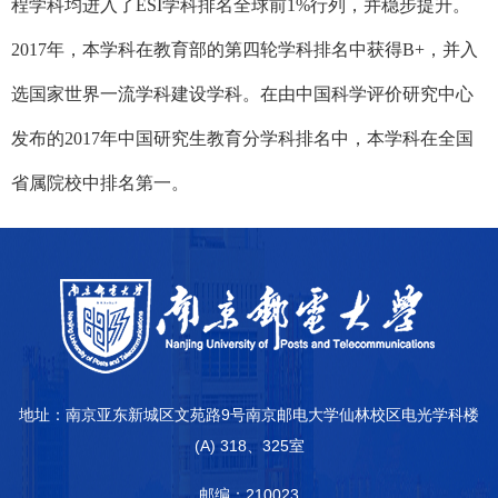
程学科均进入了
ESI
学科排名全球前
1%
行列，并稳步提升。
2017
年，本学科在教育部的第四轮学科排名中获得
B+
，并入
选国家世界一流学科建设学科。在由中国科学评价研究中心
发布的
2017
年中国研究生教育分学科排名中，本学科在全国
省属院校中排名第一。
地址：南京亚东新城区文苑路9号南京邮电大学仙林校区电光学科楼
(A) 318、325室
邮编：210023