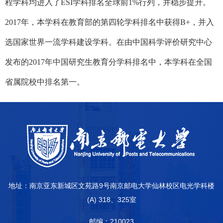
程学科均进入了
ESI
学科排名全球前
1%
行列，并稳步提升。
2017
年，本学科在教育部的第四轮学科排名中获得
B+
，并入
选国家世界一流学科建设学科。在由中国科学评价研究中心
发布的
2017
年中国研究生教育分学科排名中，本学科在全国
省属院校中排名第一。
地址：南京亚东新城区文苑路9号南京邮电大学仙林校区电光学科楼
(A) 318、325室
邮编：210023